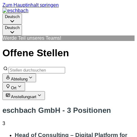
Zum Hauptinhalt springen
Deutsch
Deutsch
Werde Teil unseres Teams!
Offene Stellen
Abteilung
Ort
Anstellungsart
eschbach GmbH
- 3 Positionen
3
Head of Consulting – Digital Platform for